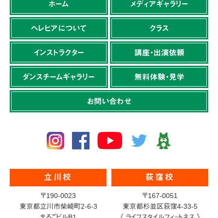
ホーム
メディアギャラリー
ヘレヒアについて
クラス
インストラクター
講座・出演依頼
ダンスチームギャラリー
無料体験・見学
お問い合わせ
立川校
荻窪校
〒190-0023
〒167-0051
東京都立川市柴崎町2-6-3
東京都杉並区荻窪4-33-5
まるごビルB1
《 ライフスタイルフィットネス 》