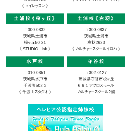
《 マイレッスン 》
土浦校《桜ヶ丘》
土浦校《右籾》
〒300-0832
〒300-0837
茨城県土浦市
茨城県土浦市
桜ヶ丘50-21
右籾2623
《 STUDIO Link 》
《 カルチャースクールイロハ 》
水戸校
守谷校
〒310-0851
〒302-0127
茨城県水戸市
茨城県守谷市松ヶ丘
千波町502-3
6-6-1
アクロスモール
《 千波山スタジオ 》
カルチャースクール2階