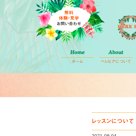
コ
Home
About
ン
ホーム
ヘレヒアについて
テ
ン
ツ
へ
ス
キ
ッ
プ
レッスンについて
2021.09.04