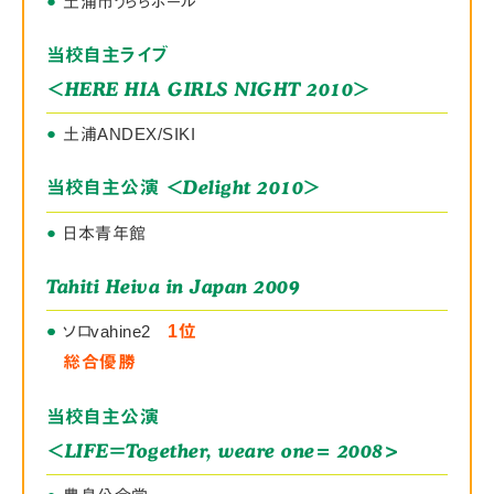
●
土浦市うららホール
当校自主ライブ
＜HERE HIA GIRLS NIGHT 2010＞
●
土浦ANDEX/SIKI
＜Delight 2010＞
当校自主公演
●
日本青年館
Tahiti Heiva in Japan 2009
●
●
ソロvahine2
1位
総合優勝
当校自主公演
＜LIFE＝Together, weare one= 2008>