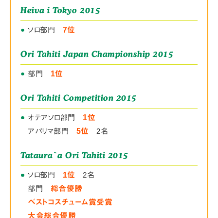
Heiva i Tokyo 2015
●
ソロ部門
7位
Ori Tahiti Japan Championship 2015
●
部門
1位
Ori Tahiti Competition 2015
●
●
オテアソロ部門
1位
アパリマ部門
5位
2名
Tataura`a Ori Tahiti 2015
●
●
●
●
ソロ部門
1位
2名
部門
総合優勝
ベストコスチューム賞受賞
大会総合優勝