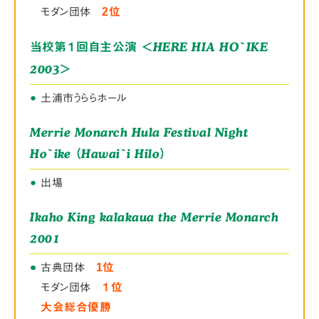
モダン団体
2位
＜HERE HIA HO`IKE
当校第１回自主公演
2003＞
●
土浦市うららホール
Merrie Monarch Hula Festival Night
Ho`ike （Hawai`i Hilo）
●
出場
Ikaho King kalakaua the Merrie Monarch
2001
●
●
●
古典団体
1位
モダン団体
１位
大会総合優勝