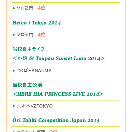
●
ソロ部門
4位
Heiva i Tokyo 2014
●
ソロ部門
4位
当校自主ライブ
＜
& Taupou Sunset Luau 2014＞
小錦
●
つくばHANAUMA
当校自主公演
＜HERE HIA PRINCESS LIVE 2014＞
●
六本木V２TOKYO
Ori Tahiti Competition Japan 2013
●
●