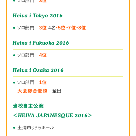
●
ソロ部門
3位
Heiva i Tokyo 2016
●
ソロ部門
3位
4名
・5位・7位・8位
Heina i Fukuoka 2016
●
ソロ部門
4位
Heiva i Osaka 2016
●
●
ソロ部門
1位
大会総合優勝
輩出
当校自主公演
＜HEIVA JAPANESQUE 2016＞
●
土浦市うららホール