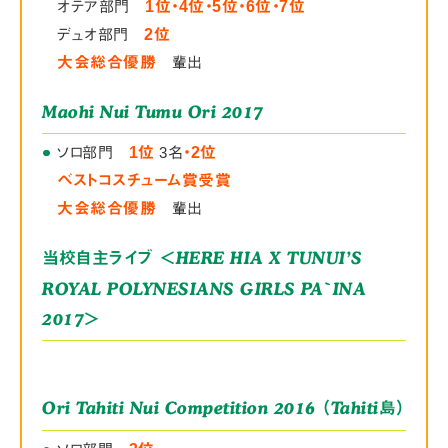
オテア部門
1位・4位・5位・6位・7位
デュオ部門
2位
大会総合優勝
輩出
Maohi Nui Tumu Ori 2017
●
●
●
ソロ部門
1位
3名
・2位
ベストコスチューム賞受賞
大会総合優勝
輩出
＜HERE HIA X TUNUI’S
当校自主ライブ
ROYAL POLYNESIANS GIRLS PA`INA
2017＞
Ori Tahiti Nui Competition 2016 （Tahiti
）
島