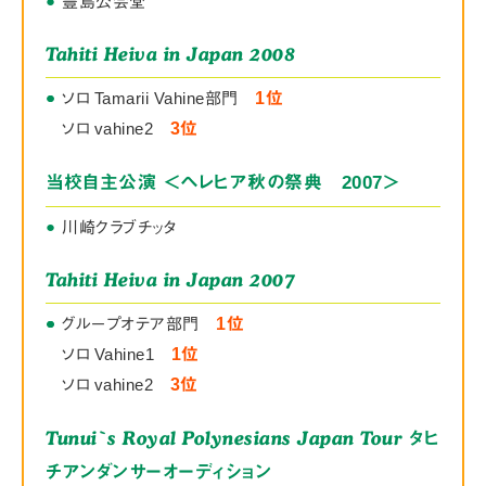
●
豊島公会堂
Tahiti Heiva in Japan 2008
●
●
ソロ Tamarii Vahine部門
1位
ソロ vahine2
3位
当校自主公演 ＜ヘレヒア秋の祭典 2007＞
●
川崎クラブチッタ
Tahiti Heiva in Japan 2007
●
●
●
グループオテア部門
1位
ソロ Vahine1
1位
ソロ vahine2
3位
Tunui`s Royal Polynesians Japan Tour
タヒ
チアンダンサーオーディション