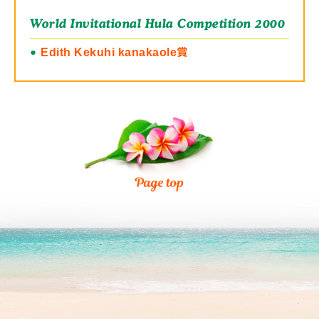
World Invitational Hula Competition 2000
●
Edith Kekuhi kanakaole賞