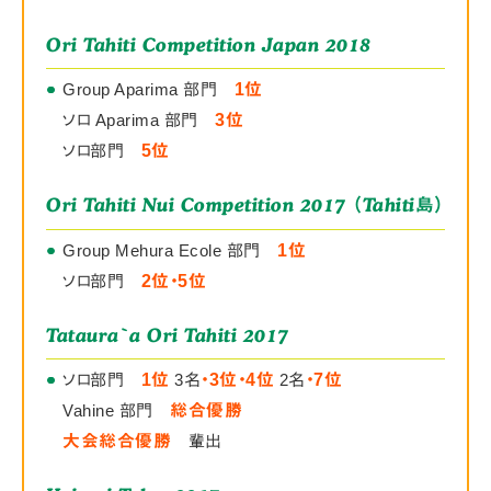
Ori Tahiti Competition Japan 2018
●
●
●
Group Aparima 部門
1位
ソロ Aparima 部門
3位
ソロ部門
5位
Ori Tahiti Nui Competition 2017 （Tahiti
）
島
●
●
Group Mehura Ecole 部門
1位
ソロ部門
2位・5位
Tataura`a Ori Tahiti 2017
●
●
●
ソロ部門
1位
3名
・3位・4位
2名
・7位
Vahine 部門
総合優勝
大会総合優勝
輩出