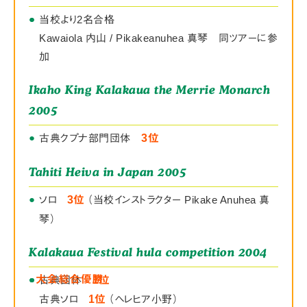
●
●
当校より2名合格
Kawaiola 内山 / Pikakeanuhea 真琴 同ツアーに参
加
Ikaho King Kalakaua the Merrie Monarch
2005
●
古典クプナ部門団体
3位
Tahiti Heiva in Japan 2005
●
ソロ
3位
（当校インストラクター Pikake Anuhea 真
琴）
Kalakaua Festival hula competition 2004
●
●
●
●
大会総合優勝
古典団体
1位
古典ソロ
1位
（ヘレヒア小野）