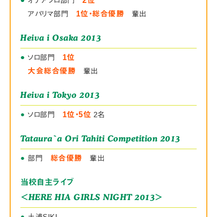
オテアソロ部門
2位
アパリマ部門
1位・総合優勝
輩出
Heiva i Osaka 2013
●
●
ソロ部門
1位
大会総合優勝
輩出
Heiva i Tokyo 2013
●
ソロ部門
1位・5位
2名
Tataura`a Ori Tahiti Competition 2013
●
部門
総合優勝
輩出
当校自主ライブ
＜HERE HIA GIRLS NIGHT 2013＞
●
土浦SIKI