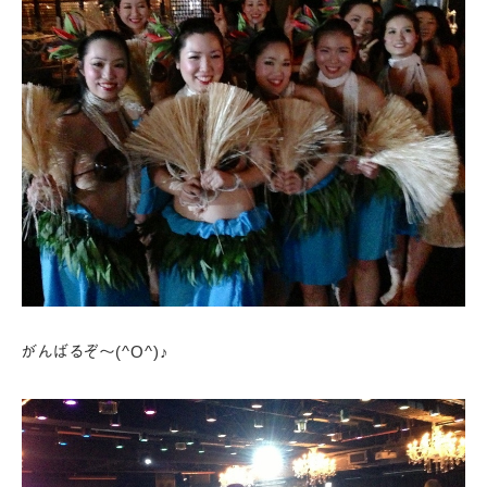
がんばるぞ～(^O^)♪