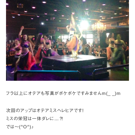
フラ以上にオテアも写真がボケボケですみませんm(_ _)m
次回のアップはオテアミスヘレヒアです!
ミスの栄冠は一体ダレに…⁈
では～(^O^)♪