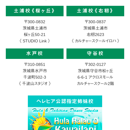
土浦校《桜ヶ丘》
土浦校《右籾》
〒300-0832
〒300-0837
茨城県土浦市
茨城県土浦市
桜ヶ丘50-21
右籾2623
《 STUDIO Link 》
《 カルチャースクールイロハ 》
水戸校
守谷校
〒310-0851
〒302-0127
茨城県水戸市
茨城県守谷市松ヶ丘
千波町502-3
6-6-1
アクロスモール
《 千波山スタジオ 》
カルチャースクール2階