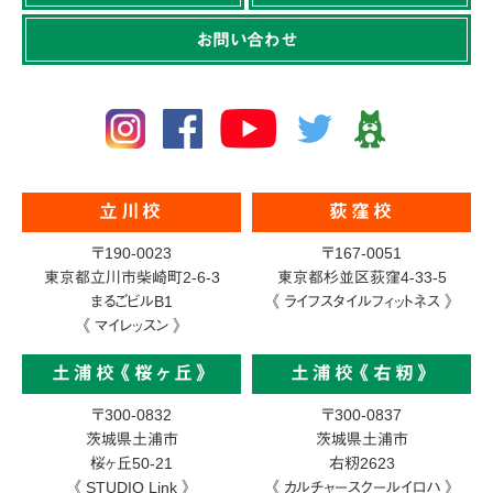
お問い合わせ
立川校
荻窪校
〒190-0023
〒167-0051
東京都立川市柴崎町2-6-3
東京都杉並区荻窪4-33-5
まるごビルB1
《 ライフスタイルフィットネス 》
《 マイレッスン 》
土浦校《桜ヶ丘》
土浦校《右籾》
〒300-0832
〒300-0837
茨城県土浦市
茨城県土浦市
桜ヶ丘50-21
右籾2623
《 STUDIO Link 》
《 カルチャースクールイロハ 》