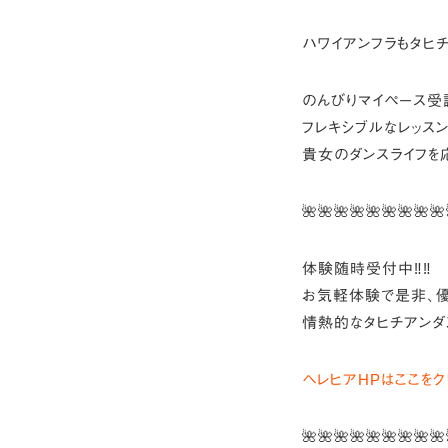
ハワイアンフラもタヒ
のんびりマイペース受
フレキシブルなレッス
貴女のダンスライフを
🌺🌺🌺🌺🌺🌺🌺🌺🌺
体験随時受付中‼︎‼︎
お気軽体験で是非、優
情熱的なタヒチアンダ
ヘレヒアHPはここをク
🌺🌺🌺🌺🌺🌺🌺🌺🌺