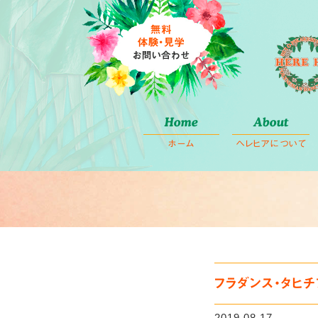
コ
Home
About
ン
ホーム
ヘレヒアについて
テ
ン
ツ
へ
ス
キ
ッ
プ
フラダンス・タヒ
2019.08.17