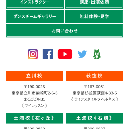
インストラクター
講座・出演依頼
ダンスチームギャラリー
無料体験・見学
お問い合わせ
立川校
荻窪校
〒190-0023
〒167-0051
東京都立川市柴崎町2-6-3
東京都杉並区荻窪4-33-5
まるごビルB1
《 ライフスタイルフィットネス 》
《 マイレッスン 》
土浦校《桜ヶ丘》
土浦校《右籾》
〒300-0832
〒300-0837