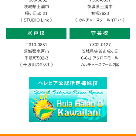
茨城県土浦市
茨城県土浦市
桜ヶ丘50-21
右籾2623
《 STUDIO Link 》
《 カルチャースクールイロハ 》
水戸校
守谷校
〒310-0851
〒302-0127
茨城県水戸市
茨城県守谷市松ヶ丘
千波町502-3
6-6-1
アクロスモール
《 千波山スタジオ 》
カルチャースクール2階