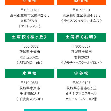
立川校
荻窪校
〒190-0023
〒167-0051
東京都立川市柴崎町2-6-3
東京都杉並区荻窪4-33-5
まるごビルB1
《 ライフスタイルフィットネス 》
《 マイレッスン 》
土浦校《桜ヶ丘》
土浦校《右籾》
〒300-0832
〒300-0837
茨城県土浦市
茨城県土浦市
桜ヶ丘50-21
右籾2623
《 STUDIO Link 》
《 カルチャースクールイロハ 》
水戸校
守谷校
〒310-0851
〒302-0127
茨城県水戸市
茨城県守谷市松ヶ丘
千波町502-3
6-6-1
アクロスモール
《 千波山スタジオ 》
カルチャースクール2階