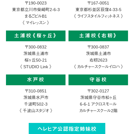
〒190-0023
〒167-0051
東京都立川市柴崎町2-6-3
東京都杉並区荻窪4-33-5
まるごビルB1
《 ライフスタイルフィットネス 》
《 マイレッスン 》
土浦校《桜ヶ丘》
土浦校《右籾》
〒300-0832
〒300-0837
茨城県土浦市
茨城県土浦市
桜ヶ丘50-21
右籾2623
《 STUDIO Link 》
《 カルチャースクールイロハ 》
水戸校
守谷校
〒310-0851
〒302-0127
茨城県水戸市
茨城県守谷市松ヶ丘
千波町502-3
6-6-1
アクロスモール
《 千波山スタジオ 》
カルチャースクール2階