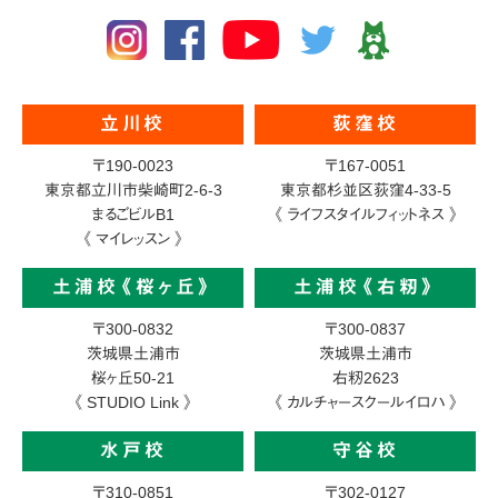
立川校
荻窪校
〒190-0023
〒167-0051
東京都立川市柴崎町2-6-3
東京都杉並区荻窪4-33-5
まるごビルB1
《 ライフスタイルフィットネス 》
《 マイレッスン 》
土浦校《桜ヶ丘》
土浦校《右籾》
〒300-0832
〒300-0837
茨城県土浦市
茨城県土浦市
桜ヶ丘50-21
右籾2623
《 STUDIO Link 》
《 カルチャースクールイロハ 》
水戸校
守谷校
〒310-0851
〒302-0127