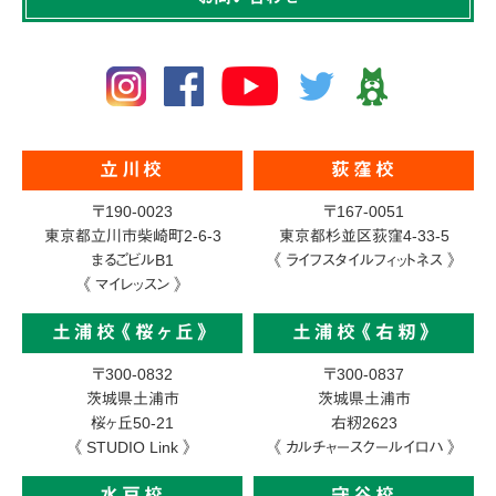
立川校
荻窪校
〒190-0023
〒167-0051
東京都立川市柴崎町2-6-3
東京都杉並区荻窪4-33-5
まるごビルB1
《 ライフスタイルフィットネス 》
《 マイレッスン 》
土浦校《桜ヶ丘》
土浦校《右籾》
〒300-0832
〒300-0837
茨城県土浦市
茨城県土浦市
桜ヶ丘50-21
右籾2623
《 STUDIO Link 》
《 カルチャースクールイロハ 》
水戸校
守谷校