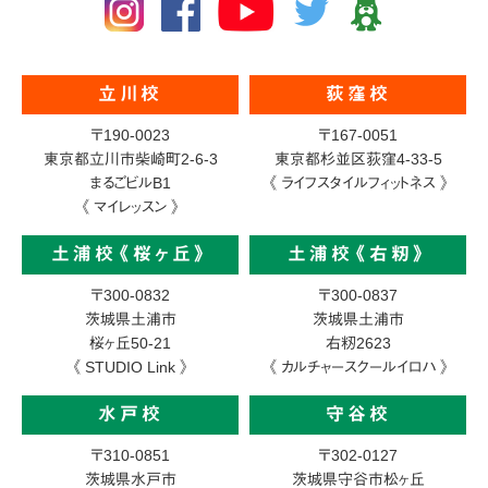
立川校
荻窪校
〒190-0023
〒167-0051
東京都立川市柴崎町2-6-3
東京都杉並区荻窪4-33-5
まるごビルB1
《 ライフスタイルフィットネス 》
《 マイレッスン 》
土浦校《桜ヶ丘》
土浦校《右籾》
〒300-0832
〒300-0837
茨城県土浦市
茨城県土浦市
桜ヶ丘50-21
右籾2623
《 STUDIO Link 》
《 カルチャースクールイロハ 》
水戸校
守谷校
〒310-0851
〒302-0127
茨城県水戸市
茨城県守谷市松ヶ丘