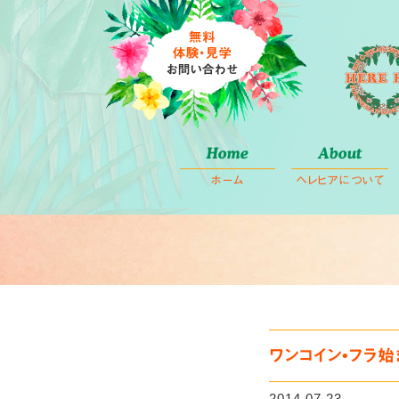
コ
Home
About
ン
ホーム
ヘレヒアについて
テ
ン
ツ
へ
ス
キ
ッ
プ
ワンコイン•フラ始
2014.07.23