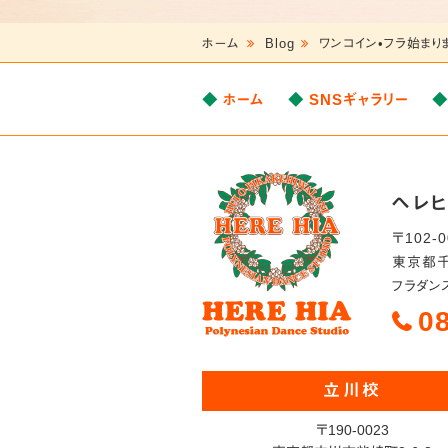
ホーム
Blog
ワンコイン•フラ始まり
ホーム
SNSギャラリー
ヘレ
〒
102-
東京都
フラダン
0
立川校
〒190-0023