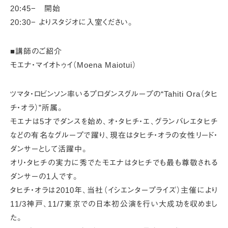
20:45− 開始
20:30− よりスタジオに入室ください。
■講師のご紹介
モエナ・マイオトゥイ（Moena Maiotui）
ツマタ・ロビンソン率いるプロダンスグループの
“Tahiti Ora（タヒ
チ・オラ）”所属。
モエナは5才でダンスを始め、オ・タヒチ・エ、
グランバレエタヒチ
などの有名なグループで躍り、
現在はタヒチ・オラの女性リード・
ダンサーとして活躍中。
オリ・タヒチの実力に秀でたモエナは
タヒチでも最も尊敬される
ダンサーの1人です。
タヒチ・オラは2010年、当社（イシエンタープライズ）主催により
11/3神戸、11/7東京での日本初公演を行い大成功を収めまし
た。