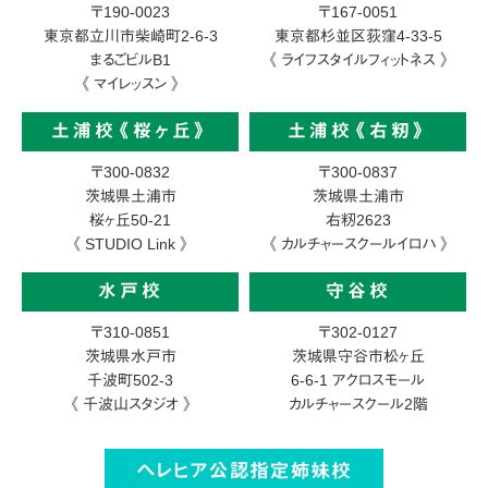
〒190-0023
〒167-0051
東京都立川市柴崎町2-6-3
東京都杉並区荻窪4-33-5
まるごビルB1
《 ライフスタイルフィットネス 》
《 マイレッスン 》
土浦校《桜ヶ丘》
土浦校《右籾》
〒300-0832
〒300-0837
茨城県土浦市
茨城県土浦市
桜ヶ丘50-21
右籾2623
《 STUDIO Link 》
《 カルチャースクールイロハ 》
水戸校
守谷校
〒310-0851
〒302-0127
茨城県水戸市
茨城県守谷市松ヶ丘
千波町502-3
6-6-1
アクロスモール
《 千波山スタジオ 》
カルチャースクール2階