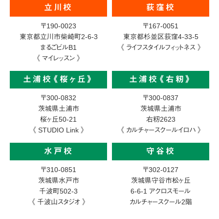
立川校
荻窪校
〒190-0023
〒167-0051
東京都立川市柴崎町2-6-3
東京都杉並区荻窪4-33-5
まるごビルB1
《 ライフスタイルフィットネス 》
《 マイレッスン 》
土浦校《桜ヶ丘》
土浦校《右籾》
〒300-0832
〒300-0837
茨城県土浦市
茨城県土浦市
桜ヶ丘50-21
右籾2623
《 STUDIO Link 》
《 カルチャースクールイロハ 》
水戸校
守谷校
〒310-0851
〒302-0127
茨城県水戸市
茨城県守谷市松ヶ丘
千波町502-3
6-6-1
アクロスモール
《 千波山スタジオ 》
カルチャースクール2階