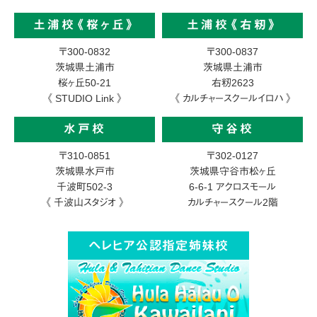
土浦校《桜ヶ丘》
土浦校《右籾》
〒300-0832
〒300-0837
茨城県土浦市
茨城県土浦市
桜ヶ丘50-21
右籾2623
《 STUDIO Link 》
《 カルチャースクールイロハ 》
水戸校
守谷校
〒310-0851
〒302-0127
茨城県水戸市
茨城県守谷市松ヶ丘
千波町502-3
6-6-1
アクロスモール
《 千波山スタジオ 》
カルチャースクール2階