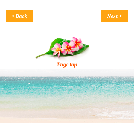
Back
Next