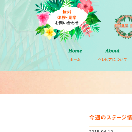
コ
Home
About
ン
ホーム
ヘレヒアについて
テ
ン
ツ
へ
ス
キ
ッ
プ
今週のステージ
2015.04.13