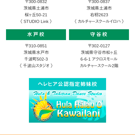
〒300-0832
〒300-0837
茨城県土浦市
茨城県土浦市
桜ヶ丘50-21
右籾2623
《 STUDIO Link 》
《 カルチャースクールイロハ 》
水戸校
守谷校
〒310-0851
〒302-0127
茨城県水戸市
茨城県守谷市松ヶ丘
千波町502-3
6-6-1
アクロスモール
《 千波山スタジオ 》
カルチャースクール2階