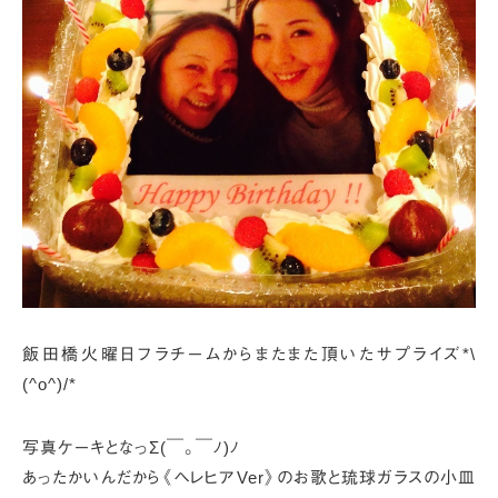
飯田橋火曜日フラチームからまたまた頂いたサプライズ*\
(^o^)/*
写真ケーキとなっΣ(￣。￣ﾉ)ﾉ
あったかいんだから《ヘレヒアVer》のお歌と琉球ガラスの小皿