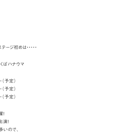
テージ初めは・・・・・
つくばハナウマ
0−（予定）
0−（予定）
0−（予定）
躍!
出演!
多いので、