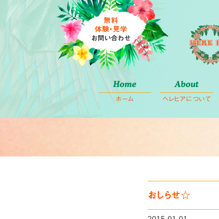
コ
Home
About
ン
ホーム
ヘレヒアについて
テ
ン
ツ
へ
ス
キ
ッ
プ
おしらせ☆
2015.01.01