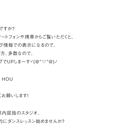
ですか?
マートフォンや携帯からご覧いただくと、
ログ情報での表示になるので、
方、多数なので、
でUPしま～すヾ(＠°▽°＠)ﾉ
I HOU
くお願いします!
都内屈指のスタジオ、
的にダンスレッスン始めませんか?