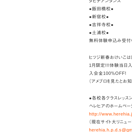
タヒチアンダンス
●飯田橋校●
●新宿校●
●吉祥寺校●
●土浦校●
無料体験申込み受付
ヒツジ新春おけいこは
1月限定!!!体験当
入会金100％OFF!
（アメブロを見たとお知
●各校各クラスレッス
ヘレヒアのホームペー
http://www.herehia.
（現在サイト大リニュ
herehia.h.p.d.s@g