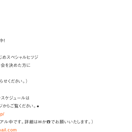
中!
じめスペシャルヒツジ
日入会を決めた方に
らせください。）
ンスケジュールは
ジからご覧ください。●
jp/
ーアル中です。詳細は✉か☎でお願いいたします。）
mail.com