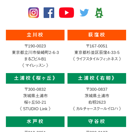
立川校
荻窪校
〒190-0023
〒167-0051
東京都立川市柴崎町2-6-3
東京都杉並区荻窪4-33-5
まるごビルB1
《 ライフスタイルフィットネス 》
《 マイレッスン 》
土浦校《桜ヶ丘》
土浦校《右籾》
〒300-0832
〒300-0837
茨城県土浦市
茨城県土浦市
桜ヶ丘50-21
右籾2623
《 STUDIO Link 》
《 カルチャースクールイロハ 》
水戸校
守谷校