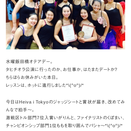
水曜飯田橋オテアデー。
タヒチオラ公演に行ったのか、お仕事か、はたまたデートか?
ちらほらお休みがいた本日。
レッスンは、ホットに進行しました*\(^o^)/*
今日はHeiva i Tokyoのジャッジシートと賞状が届き、
改めてみ
んなで拍手～。
激戦区トル部門7位入賞いがりんと、ファイナリストのくぼまい、
チャンピオンシップ部門1位ももを取り囲んでパシャ～*\(^o^)/*