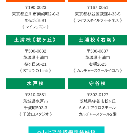
〒190-0023
〒167-0051
東京都立川市柴崎町2-6-3
東京都杉並区荻窪4-33-5
まるごビルB1
《 ライフスタイルフィットネス 》
《 マイレッスン 》
土浦校《桜ヶ丘》
土浦校《右籾》
〒300-0832
〒300-0837
茨城県土浦市
茨城県土浦市
桜ヶ丘50-21
右籾2623
《 STUDIO Link 》
《 カルチャースクールイロハ 》
水戸校
守谷校
〒310-0851
〒302-0127
茨城県水戸市
茨城県守谷市松ヶ丘
千波町502-3
6-6-1
アクロスモール
《 千波山スタジオ 》
カルチャースクール2階