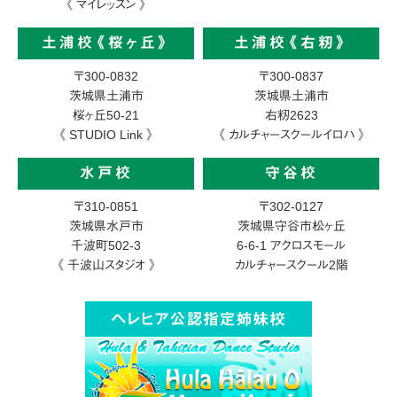
《 マイレッスン 》
土浦校《桜ヶ丘》
土浦校《右籾》
〒300-0832
〒300-0837
茨城県土浦市
茨城県土浦市
桜ヶ丘50-21
右籾2623
《 STUDIO Link 》
《 カルチャースクールイロハ 》
水戸校
守谷校
〒310-0851
〒302-0127
茨城県水戸市
茨城県守谷市松ヶ丘
千波町502-3
6-6-1
アクロスモール
《 千波山スタジオ 》
カルチャースクール2階