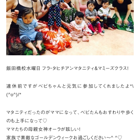
飯田橋校水曜日 フラ・タヒチアンマタニティ＆マミーズクラス!
連休前ですがベビちゃんと元気に参加してくれましたよ*\
(^o^)/*
マタニティだったのがママになって、
ベビたんもおすわりや歩く
のも上手になって♡
ママたちの母親女神オーラが眩しい!
家族で素敵なゴールデンウィークお過ごしください～^ ^♡