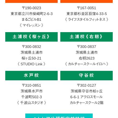
〒190-0023
〒167-0051
東京都立川市柴崎町2-6-3
東京都杉並区荻窪4-33-5
まるごビルB1
《 ライフスタイルフィットネス 》
《 マイレッスン 》
土浦校《桜ヶ丘》
土浦校《右籾》
〒300-0832
〒300-0837
茨城県土浦市
茨城県土浦市
桜ヶ丘50-21
右籾2623
《 STUDIO Link 》
《 カルチャースクールイロハ 》
水戸校
守谷校
〒310-0851
〒302-0127
茨城県水戸市
茨城県守谷市松ヶ丘
千波町502-3
6-6-1
アクロスモール
《 千波山スタジオ 》
カルチャースクール2階