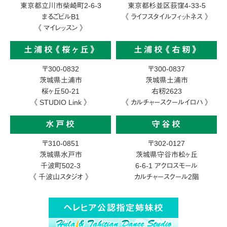
東京都立川市柴崎町2-6-3
東京都杉並区荻窪4-33-5
まるごビルB1
《 ライフスタイルフィットネス 》
《 マイレッスン 》
土浦校《桜ヶ丘》
土浦校《右籾》
〒300-0832
〒300-0837
茨城県土浦市
茨城県土浦市
桜ヶ丘50-21
右籾2623
《 STUDIO Link 》
《 カルチャースクールイロハ 》
水戸校
守谷校
〒310-0851
〒302-0127
茨城県水戸市
茨城県守谷市松ヶ丘
千波町502-3
6-6-1
アクロスモール
《 千波山スタジオ 》
カルチャースクール2階