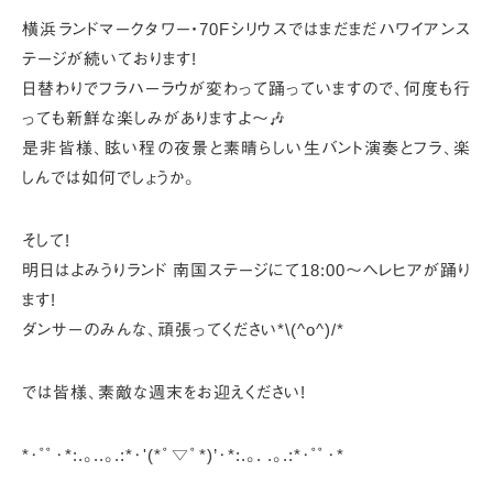
横浜ランドマークタワー・70Fシリウスでは
まだまだハワイアンス
テージが続いております!
日替わりでフラハーラウが変わって踊っていますので、
何度も行
っても新鮮な楽しみがありますよ〜🎶
是非皆様、眩い程の夜景と素晴らしい生バント演奏とフラ、
楽
しんでは如何でしょうか。
そして!
明日はよみうりランド 南国ステージにて
18:00〜ヘレヒアが踊り
ます!
ダンサーのみんな、頑張ってください*\(^o^)/*
では皆様、素敵な週末をお迎えください!
*･゜ﾟ･*:.｡..｡.:*･'(*ﾟ▽ﾟ*)’･*:.｡. .｡.:*･゜ﾟ･*