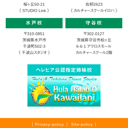
桜ヶ丘50-21
右籾2623
《 STUDIO Link 》
《 カルチャースクールイロハ 》
水戸校
守谷校
〒310-0851
〒302-0127
茨城県水戸市
茨城県守谷市松ヶ丘
千波町502-3
6-6-1
アクロスモール
《 千波山スタジオ 》
カルチャースクール2階
Privacy-policy
Site-policy