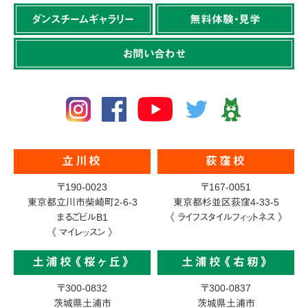
ダンスチームギャラリー
無料体験・見学
お問い合わせ
立川校
荻窪校
〒190-0023
〒167-0051
東京都立川市柴崎町2-6-3
東京都杉並区荻窪4-33-5
まるごビルB1
《 ライフスタイルフィットネス 》
《 マイレッスン 》
土浦校《桜ヶ丘》
土浦校《右籾》
〒300-0832
〒300-0837
茨城県土浦市
茨城県土浦市