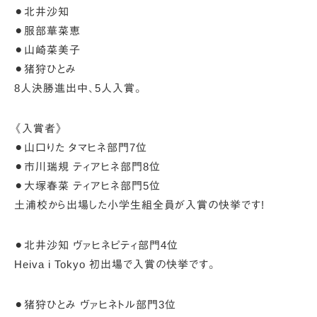
⚫︎北井沙知
⚫︎服部華菜恵
⚫︎山崎菜美子
⚫︎猪狩ひとみ
8人決勝進出中、5人入賞。
《入賞者》
⚫︎山口りた タマヒネ部門7位
⚫︎市川瑞規 ティアヒネ部門8位
⚫︎大塚春菜 ティアヒネ部門5位
土浦校から出場した小学生組全員が入賞の快挙です!
⚫︎北井沙知 ヴァヒネピティ部門4位
Heiva i Tokyo 初出場で入賞の快挙です。
⚫︎猪狩ひとみ ヴァヒネトル部門3位