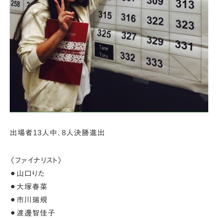
出場者13人中、8人決勝進出
《ファイナリスト》
⚫︎山口りた
⚫︎大塚春菜
⚫︎市川瑞規
⚫︎渡邊智佳子