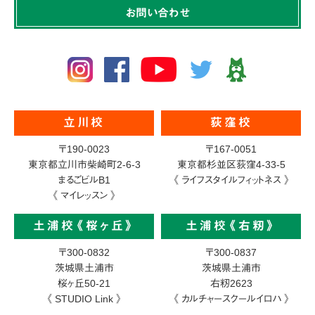
お問い合わせ
立川校
荻窪校
〒190-0023
〒167-0051
東京都立川市柴崎町2-6-3
東京都杉並区荻窪4-33-5
まるごビルB1
《 ライフスタイルフィットネス 》
《 マイレッスン 》
土浦校《桜ヶ丘》
土浦校《右籾》
〒300-0832
〒300-0837
茨城県土浦市
茨城県土浦市
桜ヶ丘50-21
右籾2623
《 STUDIO Link 》
《 カルチャースクールイロハ 》