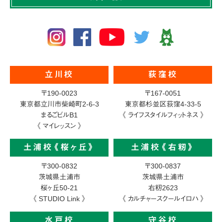
立川校
荻窪校
〒190-0023
〒167-0051
東京都立川市柴崎町2-6-3
東京都杉並区荻窪4-33-5
まるごビルB1
《 ライフスタイルフィットネス 》
《 マイレッスン 》
土浦校《桜ヶ丘》
土浦校《右籾》
〒300-0832
〒300-0837
茨城県土浦市
茨城県土浦市
桜ヶ丘50-21
右籾2623
《 STUDIO Link 》
《 カルチャースクールイロハ 》
水戸校
守谷校