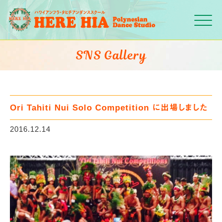
Click
SNS Gallery
Ori Tahiti Nui Solo Competition に出場しました
2016.12.14