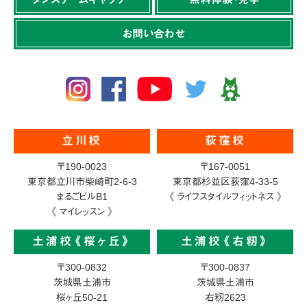
お問い合わせ
立川校
荻窪校
〒190-0023
〒167-0051
東京都立川市柴崎町2-6-3
東京都杉並区荻窪4-33-5
まるごビルB1
《 ライフスタイルフィットネス 》
《 マイレッスン 》
土浦校《桜ヶ丘》
土浦校《右籾》
〒300-0832
〒300-0837
茨城県土浦市
茨城県土浦市
桜ヶ丘50-21
右籾2623