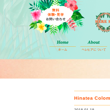
コ
Home
About
ン
ホーム
ヘレヒアについて
テ
ン
ツ
へ
ス
キ
ッ
プ
Hinatea Col
2018.01.18