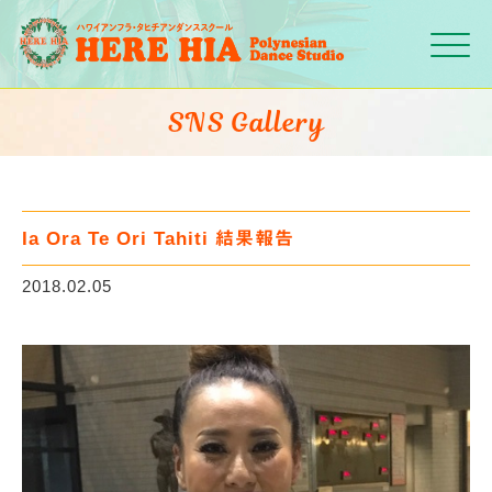
Click
SNS Gallery
Ia Ora Te Ori Tahiti 結果報告
2018.02.05