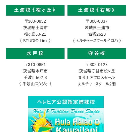
土浦校《桜ヶ丘》
土浦校《右籾》
〒300-0832
〒300-0837
茨城県土浦市
茨城県土浦市
桜ヶ丘50-21
右籾2623
《 STUDIO Link 》
《 カルチャースクールイロハ 》
水戸校
守谷校
〒310-0851
〒302-0127
茨城県水戸市
茨城県守谷市松ヶ丘
千波町502-3
6-6-1
アクロスモール
《 千波山スタジオ 》
カルチャースクール2階